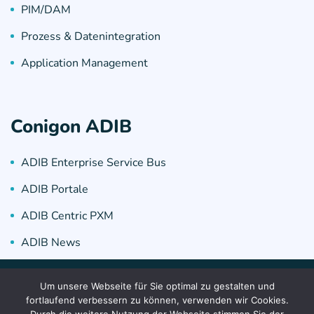
PIM/DAM
Prozess & Datenintegration
Application Management
Conigon ADIB
ADIB Enterprise Service Bus
ADIB Portale
ADIB Centric PXM
ADIB News
Um unsere Webseite für Sie optimal zu gestalten und
Copyright 2025, CONIGON GmbH, CONIGON France
fortlaufend verbessern zu können, verwenden wir Cookies.
SAS